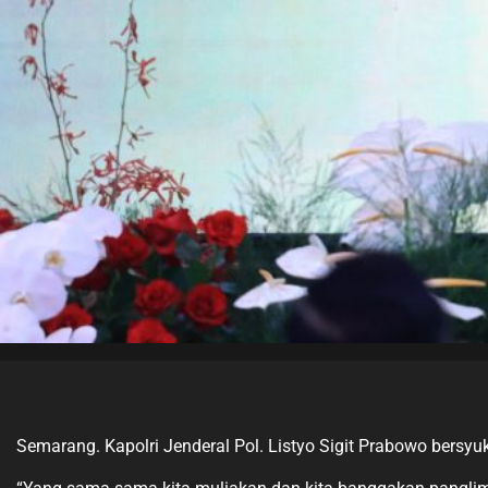
Semarang. Kapolri Jenderal Pol. Listyo Sigit Prabowo bersy