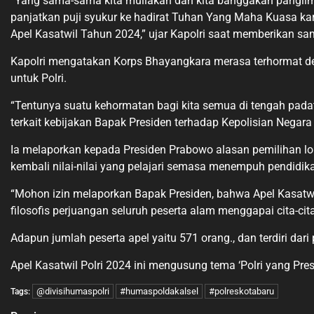
“Yang sama-sama kita muliakan dan kita banggakan panglima 
panjatkan puji syukur ke hadirat Tuhan Yang Maha Kuasa kar
Apel Kasatwil Tahun 2024,” ujar Kapolri saat memberikan s
Kapolri mengatakan Korps Bhayangkara merasa terhormat den
untuk Polri.
“Tentunya suatu kehormatan bagi kita semua di tengah pada
terkait kebijakan Bapak Presiden terhadap Kepolisian Negara R
Ia melaporkan kepada Presiden Prabowo alasan pemilihan loka
kembali nilai-nilai yang pelajari semasa menempuh pendidik
“Mohon izin melaporkan Bapak Presiden, bahwa Apel Kasatwil
filosofis perjuangan seluruh peserta alam menggapai cita-ci
Adapun jumlah peserta apel yaitu 571 orang., dan terdiri dar
Apel Kasatwil Polri 2024 ini mengusung tema ‘Polri yang 
@divisihumaspolri
#humaspoldakalsel
#polreskotabaru
Tags: