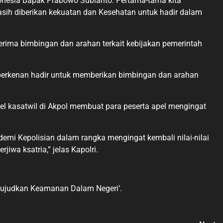
donesia Bapak Prabowo Subianto. Pertama-tama kita
asih diberikan kekuatan dan Kesehatan untuk hadir dalam
rima bimbingan dan arahan terkait kebijakan pemerintah
 berkenan hadir untuk memberikan bimbingan dan arahan
pel kasatwil di Akpol membuat para peserta apel mengingat
emi Kepolisian dalam rangka mengingat kembali nilai-nilai
iwa ksatria,” jelas Kapolri.
wujudkan Keamanan Dalam Negeri’.