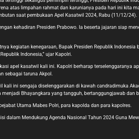
tertinggi sekaligus pemimpin tertinggi, Presiden Republik In
ena atas limpahan rahmat dan karunianya pada hari ini kita m
ambutan saat pembukaan Apel Kasatwil 2024, Rabu (11/12/24).
gan kehadiran Presiden Prabowo. Ia beserta jajaran siap mene
tnya kegiatan kenegaraan, Bapak Presiden Republik Indonesia
epublik Indonesia,” ujar Kapolri.
si apel kasatwil kali ini. Kapolri berharap terselenggaranya a
an sebagai taruna Akpol.
 kali ini sengaja diselenggarakan di kawah candradimuka Akad
ta menjadi Bhayangkara yang tangguh, bertanggungjawab dan berj
i pejabat Utama Mabes Polri, para kapolda dan para kapolres.
Presisi dalam Mendukung Agenda Nasional Tahun 2024 Guna Me