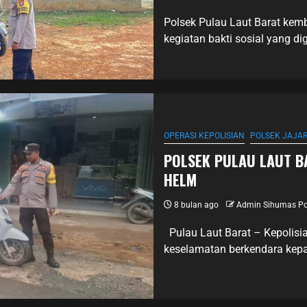
Polsek Pulau Laut Barat kem
kegiatan bakti sosial yang di
OPERASI KEPOLISIAN
POLSEK JAJA
POLSEK PULAU LAUT 
HELM
8 bulan ago
Admin Sihumas Po
Pulau Laut Barat – Kepolisi
keselamatan berkendara kepada