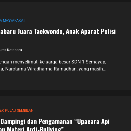
MA MASYARAKAT
tabaru Juara Taekwondo, Anak Aparat Polisi
lres Kotabaru
gah menyelimuti keluarga besar SDN 1 Semayap,
nya, Narotama Wiradharma Ramadhan, yang masih...
EK PULAU SEMBILAN
n Dampingi dan Pengamanan “Upacara Api
n Materi Anti-Bullying”