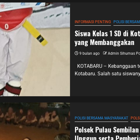
INFORMASI PENTING
POLISI BERSA
Siswa Kelas 1 SD di Ko
yang Membanggakan
9 bulan ago
Admin Sihumas Po
KOTABARU – Kebanggaan ten
Kotabaru. Salah satu siswa
POLISI BERSAMA MASYARAKAT
POLS
Polsek Pulau Sembila
Unggun serta Pemberia