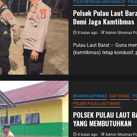
POLISI BERSAMA MASYARAKAT
POLS
Polsek Pulau Laut Bar
Demi Jaga Kamtibmas
8 bulan ago
Admin Sihumas Po
Pulau Laut Barat – Guna men
(kamtibmas) tetap kondusif, 
BHABINKAMTIBMAS
GIAT SOSIAL
PO
POLSEK PULAU LAUT BARAT
POLSEK PULAU LAUT B
YANG MEMBUTUHKAN
8 bulan ago
Admin Sihumas Po