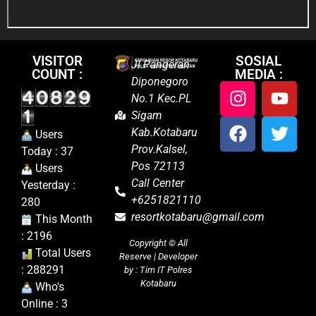
VISITOR
SOSIAL
Jl.Pangeran
COUNT :
MEDIA :
Diponegoro
No.1 Kec.PL
Sigam
Kab.Kotabaru
Users
Prov.Kalsel,
Today : 37
Pos 72113
Users
Call Center
Yesterday :
+6251821110
280
resortkotabaru@gmail.com
This Month
: 2196
Copyright ©
All
Total Users
Reserve | Developer
: 288291
by : Tim IT Polres
Kotabaru
Who's
Online : 3