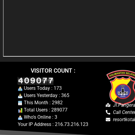
VISITOR COUNT :
Users Today : 173
Users Yesterday : 365
This Month : 2982
Jl.Panger
Total Users : 289077
Call Cent
Who's Online : 3
resortkot
Your IP Address : 216.73.216.123