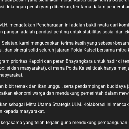
i dukungan penuh yang diberikan, terutama dalam pengemba
M.H. mengatakan Penghargaan ini adalah bukti nyata dari komit
pangan adalah pondasi penting untuk stabilitas sosial dan e
n Selatan, kami mengucapkan terima kasih yang sebesar-besar
si, dan sinergi solid seluruh jajaran Polda Kalsel bersama mitr
gram prioritas Kapolri dan peran Bhayangkara untuk hadir di 
 polisi dan masyarakat), di mana Polda Kalsel tidak hanya men
masyarakat.
ibit ternak dan ikan unggul, serta pendampingan budidaya jagu
ngkatkan ekonomi warga dan mendukung pemerintah dalam mewuj
tkan sebagai Mitra Utama Strategis ULM. Kolaborasi ini menc
an kepada masyarakat.
 kerjasama yang telah terjalin guna mendukung pembangunan K