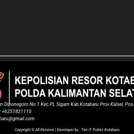
an Diponegoro No.1 Kec.PL Sigam Kab.Kotabaru Prov.Kalsel, Po
er +6251821110
abaru@gmail.com
Copyright ©
All Reserve | Developer by : Tim IT Polres Kotabaru