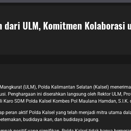
n dari ULM, Komitmen Kolaborasi
Mangkurat (ULM), Polda Kalimantan Selatan (Kalsel) menerima 
 Penghargaan ini diserahkan langsung oleh Rektor ULM, Prof. 
ili Karo SDM Polda Kalsel Kombes Pol Maulana Hamdan, S.I.K. d
ap peran aktif Polda Kalsel yang telah menjadi mitra utama d
peternakan, budidaya ikan, dan budidaya jagung.
ampak positif yang signifikan. Polda Kalsel tidak hanya berpe