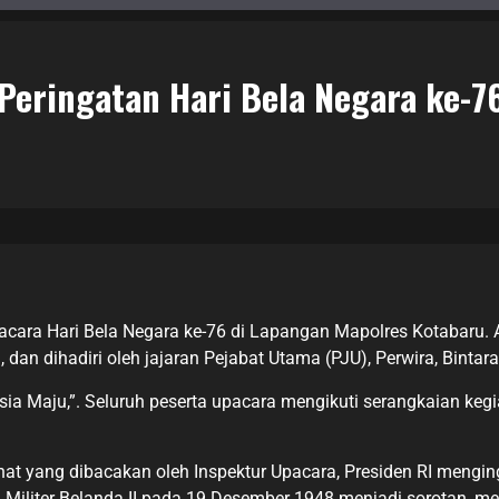
 Peringatan Hari Bela Negara ke-7
acara Hari Bela Negara ke-76 di Lapangan Mapolres Kotabaru. 
 dan dihadiri oleh jajaran Pejabat Utama (PJU), Perwira, Binta
esia Maju,”. Seluruh peserta upacara mengikuti serangkaian k
 yang dibacakan oleh Inspektur Upacara, Presiden RI mengin
i Militer Belanda II pada 19 Desember 1948 menjadi sorotan, 