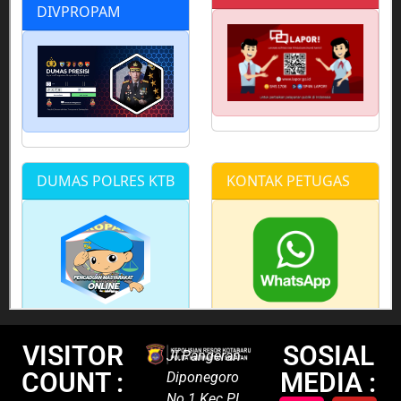
VISITOR
SOSIAL
Jl.Pangeran
COUNT :
MEDIA :
Diponegoro
No.1 Kec.PL