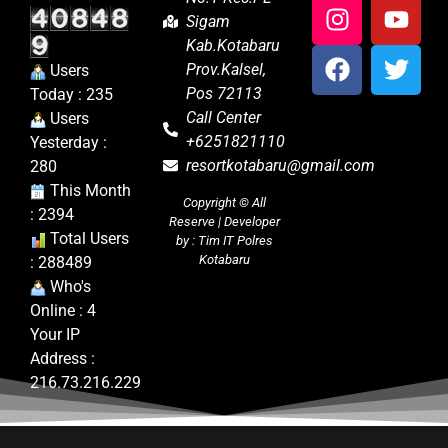
Sigam
Kab.Kotabaru
Prov.Kalsel,
Users
Pos 72113
Today : 235
Call Center
Users
+6251821110
Yesterday :
resortkotabaru@gmail.com
280
This Month
Copyright ©
All
: 2394
Reserve | Developer
Total Users
by : Tim IT Polres
Kotabaru
: 288489
Who's
Online : 4
Your IP
Address :
216.73.216.229