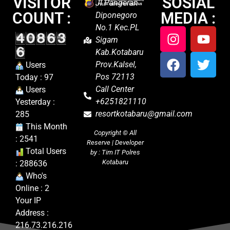
VISITOR
SOSIAL
Jl.Pangeran
COUNT :
MEDIA :
Diponegoro
No.1 Kec.PL
Sigam
Kab.Kotabaru
Prov.Kalsel,
Users
Pos 72113
Today : 97
Call Center
Users
+6251821110
Yesterday :
resortkotabaru@gmail.com
285
This Month
Copyright ©
All
: 2541
Reserve | Developer
Total Users
by : Tim IT Polres
Kotabaru
: 288636
Who's
Online : 2
Your IP
Address :
216.73.216.216