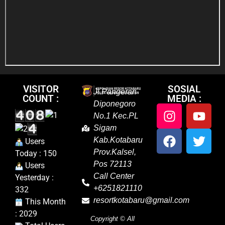
VISITOR
SOSIAL
Jl.Pangeran
COUNT :
MEDIA :
Diponegoro
No.1 Kec.PL
Sigam
Kab.Kotabaru
Users
Prov.Kalsel,
Today : 150
Pos 72113
Users
Call Center
Yesterday :
+6251821110
332
resortkotabaru@gmail.com
This Month
: 2029
Copyright ©
All