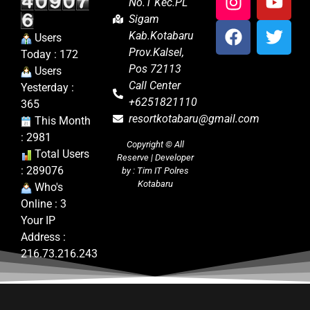
No.1 Kec.PL
Sigam
Kab.Kotabaru
Users
Prov.Kalsel,
Today : 172
Pos 72113
Users
Call Center
Yesterday :
+6251821110
365
resortkotabaru@gmail.com
This Month
: 2981
Copyright ©
All
Total Users
Reserve | Developer
: 289076
by : Tim IT Polres
Kotabaru
Who's
Online : 3
Your IP
Address :
216.73.216.243