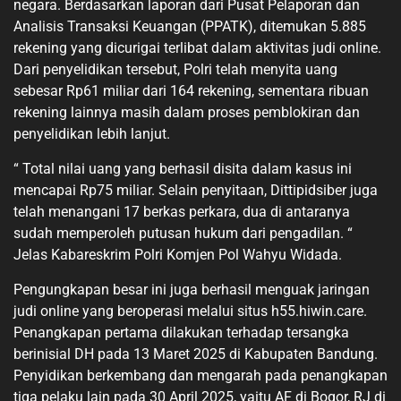
negara. Berdasarkan laporan dari Pusat Pelaporan dan
Analisis Transaksi Keuangan (PPATK), ditemukan 5.885
rekening yang dicurigai terlibat dalam aktivitas judi online.
Dari penyelidikan tersebut, Polri telah menyita uang
sebesar Rp61 miliar dari 164 rekening, sementara ribuan
rekening lainnya masih dalam proses pemblokiran dan
penyelidikan lebih lanjut.
“ Total nilai uang yang berhasil disita dalam kasus ini
mencapai Rp75 miliar. Selain penyitaan, Dittipidsiber juga
telah menangani 17 berkas perkara, dua di antaranya
sudah memperoleh putusan hukum dari pengadilan. “
Jelas Kabareskrim Polri Komjen Pol Wahyu Widada.
Pengungkapan besar ini juga berhasil menguak jaringan
judi online yang beroperasi melalui situs h55.hiwin.care.
Penangkapan pertama dilakukan terhadap tersangka
berinisial DH pada 13 Maret 2025 di Kabupaten Bandung.
Penyidikan berkembang dan mengarah pada penangkapan
tiga pelaku lain pada 30 April 2025, yaitu AF di Bogor, RJ di