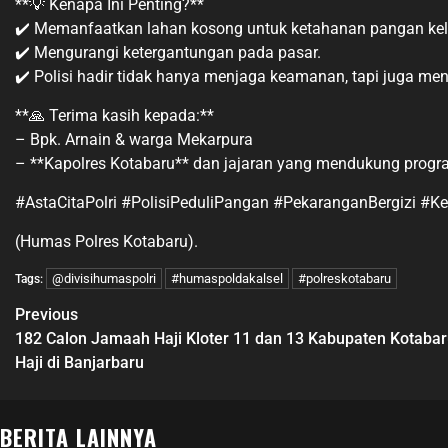
**💡 Kenapa Ini Penting?**
✔️ Memanfaatkan lahan kosong untuk ketahanan pangan kel
✔️ Mengurangi ketergantungan pada pasar.
✔️ Polisi hadir tidak hanya menjaga keamanan, tapi juga m
**🙏 Terima kasih kepada:**
– Bpk. Arnain & warga Mekarpura
– **Kapolres Kotabaru** dan jajaran yang mendukung progra
#AstaCitaPolri #PolisiPeduliPangan #PekaranganBergizi #
(Humas Polres Kotabaru).
@divisihumaspolri
#humaspoldakalsel
#polreskotabaru
Tags:
Previous
182 Calon Jamaah Haji Kloter 11 dan 13 Kabupaten Kotaba
Haji di Banjarbaru
BERITA LAINNYA