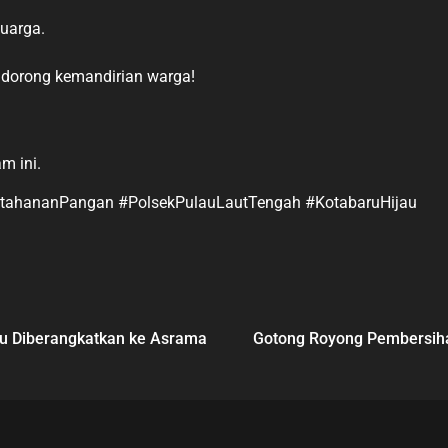
uarga.
endorong kemandirian warga!
m ini.
KetahananPangan #PolsekPulauLautTengah #KotabaruHijau
ru Diberangkatkan ke Asrama
Gotong Royong Pembersihan