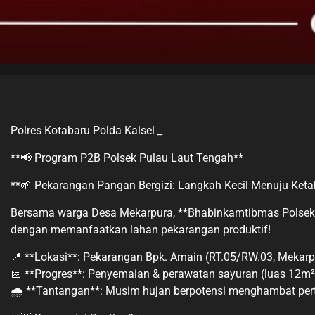
Polres Kotabaru Polda Kalsel _
**📢 Program P2B Polsek Pulau Laut Tengah**
**🌱 Pekarangan Pangan Bergizi: Langkah Kecil Menuju Ket
Bersama warga Desa Mekarpura, **Bhabinkamtibmas Polsek 
dengan memanfaatkan lahan pekarangan produktif!
📍 **Lokasi**: Pekarangan Bpk. Arnain (RT.05/RW.03, Mekarp
📅 **Progres**: Penyemaian & perawatan sayuran (luas 12m²
🌧️ **Tantangan**: Musim hujan berpotensi menghambat pert