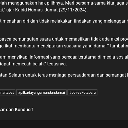
h menggunakan hak pilihnya. Mari bersama-sama kita jaga situ
gi,” ujar Kabid Humas, Jumat (29/11/2024).
 menahan diri dan tidak melakukan tindakan yang melanggar
 pasca pemungutan suara untuk memastikan tidak ada aksi prov
ga ikut membantu menciptakan suasana yang damai,” tambahn
m menyikapi informasi yang beredar, terutama di media sosia
 dapat memecah belah,” tegasnya.
ntan Selatan untuk terus menjaga persaudaraan dan semangat
martabat
#pilkadayangamandandamai
#polreskotabaru
car dan Kondusif