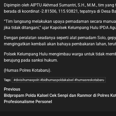
Dipimpin oleh AIPTU Akhmad Sumantri, S.H., M.M., tim yang t
berada di koordinat -2.81506, 115.93821, tepatnya di Desa 
“Tim langsung melakukan upaya pemadaman secara manual te
jika tidak ditangani,” ujar Kapolsek Kelumpang Hulu IPDA Ag
Dengan peralatan seadanya seperti alat pemadam Solo, gepyo
mengingatkan kembali akan bahaya pembakaran lahan, teru
Polsek Kelumpang Hulu mengimbau warga untuk tidak membuk
berujung pada sanksi hukum.
(Humas Polres Kotabaru).
#divisihumaspolri #bidhumaspoldakalsel #humasreskotabaru
Tags:
Previous
Bidpropam Polda Kalsel Cek Senpi dan Ranmor di Polres Kot
Profesionalisme Personel