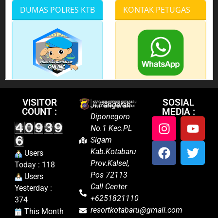
VISITOR
SOSIAL
Jl.Pangeran
COUNT :
MEDIA :
Diponegoro
No.1 Kec.PL
Sigam
Kab.Kotabaru
Users
Prov.Kalsel,
Today : 118
Pos 72113
Users
Call Center
Yesterday :
+6251821110
374
resortkotabaru@gmail.com
This Month